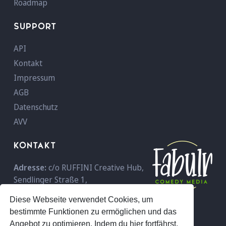
Roadmap
SUPPORT
API
Kontakt
Impressum
AGB
Datenschutz
AVV
KONTAKT
Adresse:
c/o RUFFINI Creative Hub,
Sendlinger Straße 1,
D-80331 München,
Deutschland
Diese Webseite verwendet Cookies, um
Telefon:
+49 089 - 18 96 59 600
bestimmte Funktionen zu ermöglichen und das
E-Mail:
info@fabulr.com
Angebot zu optimieren. Indem du hier fortfährst,